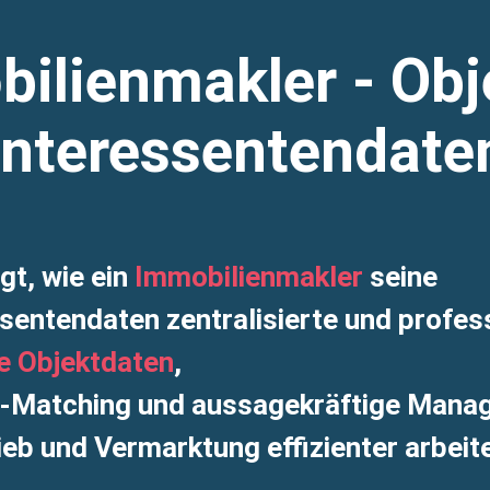
ilienmakler - Obj
Interessentendate
gt, wie ein
Immobilienmakler
seine
sentendaten zentralisierte und professi
e Objektdaten
,
d-Matching und aussagekräftige Mana
rieb und Vermarktung effizienter arbeit