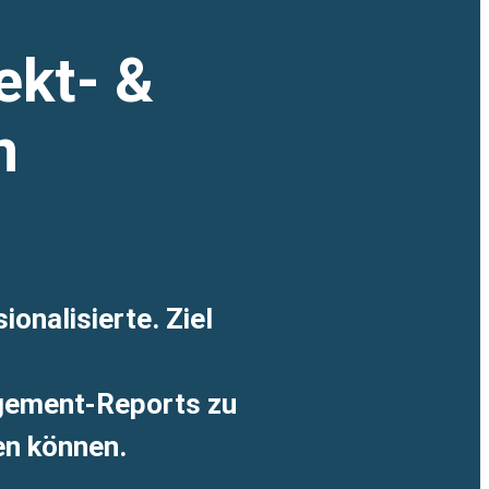
ekt- &
n
onalisierte. Ziel
gement-Reports zu
en können.